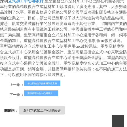
深圳
立式加工中心哪家好
,重型復合立式型材加工中心已經在我國各類汽
車行業的高精度復合立式型材加工領域得到了廣泛應用，其中，大多數產
品達到了水平。重慶市軌道交通總公司是全國早成功研制開發軌道交通裝
備的企業之一。目前，該公司已經形成了以大型軌道裝備為的產品結構。
據悉，軌道交通裝備行業的發展速度遠遠高于其他行業。目前國內主要的
軌道裝備制造商有中國鐵路工程總公司、中國鐵路機車輛工程總公司和中
鐵二局集團。重型高精度復合立式型材加工中心適用于各種鋼、鋁、銅等
金屬的加工。重型高精度復合立式型材加工中心使用專用cnc數控系統。
重型高精度復合立式型材加工中心使用專用cnc數控系統。重型高精度復
合立式加工中心采用全防護鈑金設計。重型高精度復合立式中心采取全防
護鈑金設計。重型高精度復合立式中心采用全防護鈑金設計。重型高精度
復合立式中心采用全防護鈑金設計。重型高精度復合立式加工中心的主要
功能是加工鋼、鋁等金屬，并且提供焊接和涂裝功能；在不同的加工方法
下，可以使用不同的焊接和涂裝技術。
佛山四軸銑床數據機床生產廠
上一條 ：
南昌精密鉆攻中心機圖片,...
下一條 ：
關鍵詞：
深圳立式加工中心哪家好