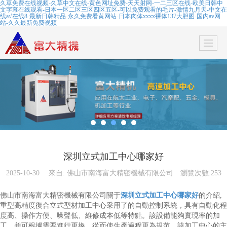
久草免费在线视频-久草中文在线-黄色网址免费-天天射网-一二三区在线-欧美日韩中
文字幕在线观看-日本一区二区三区四区五区-可以免费观看的毛片-激情九月天-中文在
线а√在线8-最新日韩精品-永久免费看黄网站-日本肉体xxxx裸体137大胆图-国内av网
站-久久最新免费视频
深圳立式加工中心哪家好
2025-10-30
來自:
佛山市南海富大精密機械有限公司
瀏覽次數:253
佛山市南海富大精密機械有限公司關于
深圳立式加工中心哪家好
的介紹,
重型高精度復合立式型材加工中心采用了的自動控制系統，具有自動化程
度高、操作方便、噪聲低、維修成本低等特點。該設備能夠實現率的加
工，并可根據需要進行更換，從而使生產過程更為規范。該加工中心的主